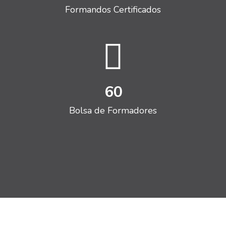
Formandos Certificados
60
Bolsa de Formadores
Ignorar [Cocoon] Testimonials slider 4