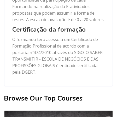
oportunidade da participação de cada
Formando na realização da E-atividades
propostas que podem assumir a forma de
testes. A escala de avaliação é de 0 a 20 valores.
Certificação da formação
O formando terá acesso a um Certificado de
Formação Profissional de acordo com a
portaria nº474/2010 através do SIGO. O SABER
TRANSMITIR - ESCOLA DE NEGÓCIOS E DAS
PROFISSÕES GLOBAIS é entidade certificada
pela DGERT.
Browse Our Top Courses
Ignorar [Cocoon] Related courses