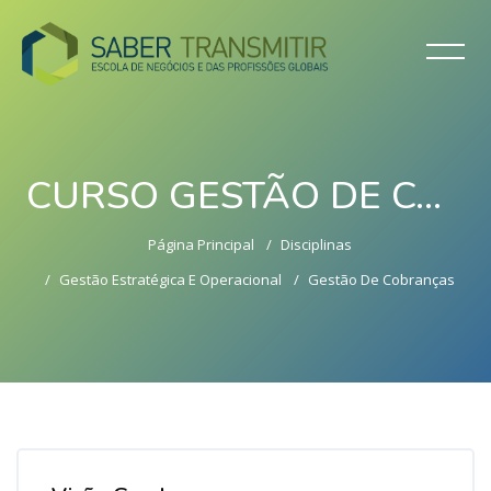
CURSO GESTÃO DE COBRANÇAS, REGULARES E DIFÍCEIS, JUNTO DE CLIENTES (8 HORAS)
Página Principal
Disciplinas
Gestão Estratégica E Operacional
Gestão De Cobranças
Ir para o conteúdo principal
Ignorar [Cocoon] Course Overview