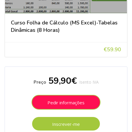
Curso Folha de Cálculo (MS Excel)-Tabelas
Dinâmicas (8 Horas)
€59.90
Ignorar [Cocoon] Course Enrolment Custom
59,90€
Preço
Isento IVA
Pedir informações
Inscrever-me