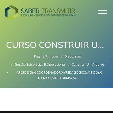
CURSO CONSTRUIR UM ARQUIVO, COMO UM SISTEMA DE INFORMAÇÃO NA EMPRESA/ INSTITUIÇÃO (8 HORAS)
Página Principal
Disciplinas
Gestão Estratégica E Operacional
Construir Um Arquivo
APOIO DO(A) COORDENADOR(A) PEDAGÓGICO(A) E DO(A)
TÉCNICO(A) DE FORMAÇÃO
Ir para o conteúdo principal